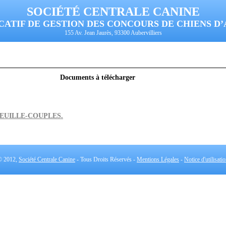
SOCIÉTÉ CENTRALE CANINE
CATIF DE GESTION DES CONCOURS DE CHIENS D
155 Av. Jean Jaurès, 93300 Aubervilliers
Documents à télécharger
EUILLE-COUPLES.
© 2012,
Société Centrale Canine
- Tous Droits Réservés -
Mentions Légales
-
Notice d'utilisati